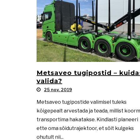
Metsaveo tugipostid – kuida
valida?
25 nov. 2019
Metsaveo tugipostide valimisel tuleks
kõigepealt arvestada ja teada, millist koor
transportima hakatakse. Kindlasti planeeri
ette oma sõidutrajektoor, et sõit kulgeks
ohutult nii...