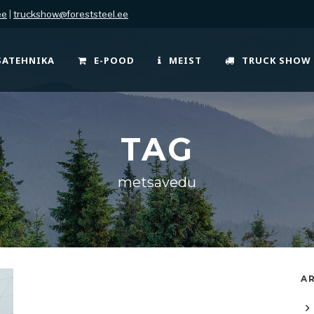
ee
|
truckshow@foreststeel.ee
SATEHNIKA
E-POOD
MEIST
TRUCK SHOW
TAG
metsavedu
AR