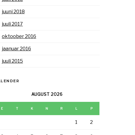
juuni 2018
juuli 2017
oktoober 2016
jaanuar 2016
juuli 2015
ALENDER
AUGUST 2026
E
T
K
N
R
L
P
1
2