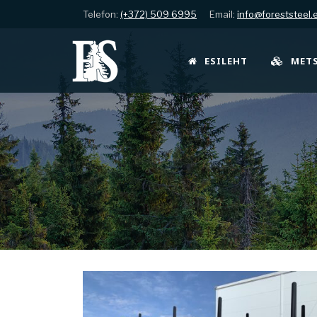
Telefon:
(+372) 509 6995
Email:
info@foreststeel.
ESILEHT
MET