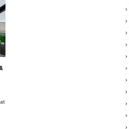
s
mat