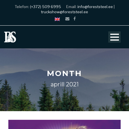
Telefon:
(+372) 509 6995
Email:
info@foreststeel.ee
|
truckshow@foreststeel.ee
MONTH
aprill 2021