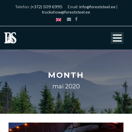
Telefon:
(+372) 509 6995
Email:
info@foreststeel.ee
|
truckshow@foreststeel.ee
MONTH
mai 2020