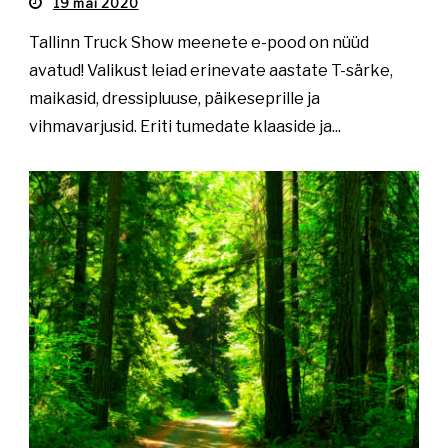
19 mai 2020
Tallinn Truck Show meenete e-pood on nüüd
avatud! Valikust leiad erinevate aastate T-särke,
maikasid, dressipluuse, päikeseprille ja
vihmavarjusid. Eriti tumedate klaaside ja...