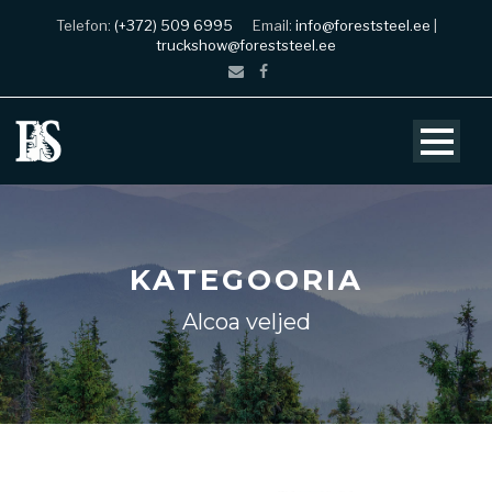
Telefon:
(+372) 509 6995
Email:
info@foreststeel.ee
|
truckshow@foreststeel.ee
KATEGOORIA
Alcoa veljed