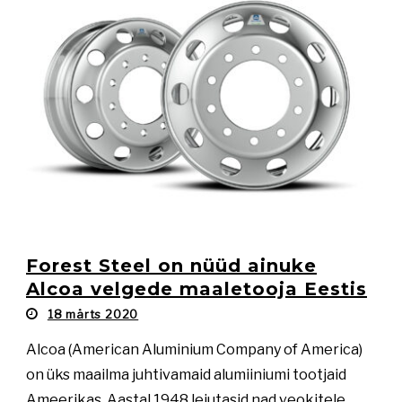
Forest Steel on nüüd ainuke
Alcoa velgede maaletooja Eestis
18 märts 2020
Alcoa (American Aluminium Company of America)
on üks maailma juhtivamaid alumiiniumi tootjaid
Ameerikas. Aastal 1948 leiutasid nad veokitele,