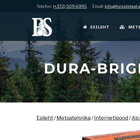
Telefon:
(+372) 509 6995
Email:
info@foreststeel.
ESILEHT
MET
DURA-BRI
Esileht
/
Metsatehnika
/
Internetipood
/
Alc