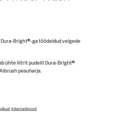
e Dura-Bright®-ga töödeldud velgede
b ühte liitrit pudelit Dura-Bright®
 Albrush pesuharja.
rvikud
,
Internetipood