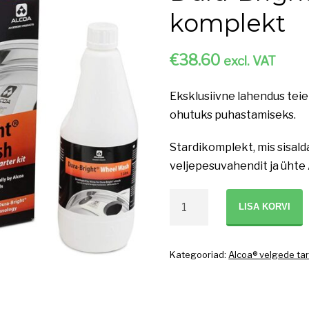
komplekt
€
38.60
excl. VAT
Eksklusiivne lahendus tei
ohutuks puhastamiseks.
Stardikomplekt, mis sisalda
veljepesuvahendit ja ühte
Dura-
LISA KORVI
Bright
Wheel
Wash
Kategooriad:
Alcoa® velgede ta
komplekt
kogus