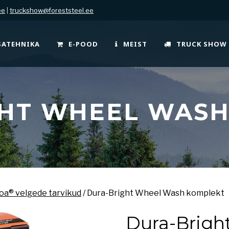
ee
|
truckshow@foreststeel.ee
SATEHNIKA
E-POOD
MEIST
TRUCK SHOW
GHT WHEEL WASH
oa® velgede tarvikud
/ Dura-Bright Wheel Wash komplekt
Dura-Brigh