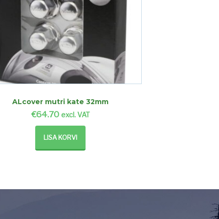
ALcover mutri kate 32mm
€
64.70
excl. VAT
LISA KORVI