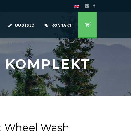
0
UUDISED
KONTAKT
 KOMPLEKT
t Wheel Wash