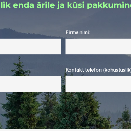
lik enda ärile ja küsi pakkumin
Firma nimi:
Kontakt telefon: (kohustuslik