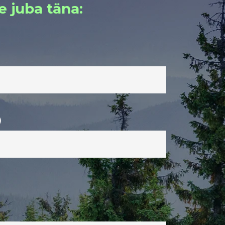
e juba täna:
)