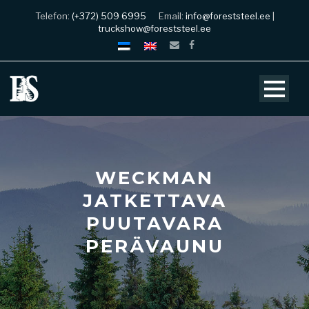
Telefon:
(+372) 509 6995
Email:
info@foreststeel.ee
|
truckshow@foreststeel.ee
WECKMAN
JATKETTAVA
PUUTAVARA
PERÄVAUNU