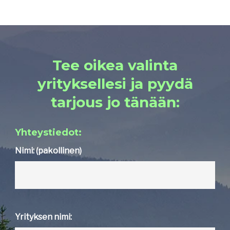
Tee oikea valinta
yrityksellesi ja pyydä
tarjous jo tänään:
Yhteystiedot:
Nimi: (pakollinen)
Yrityksen nimi: