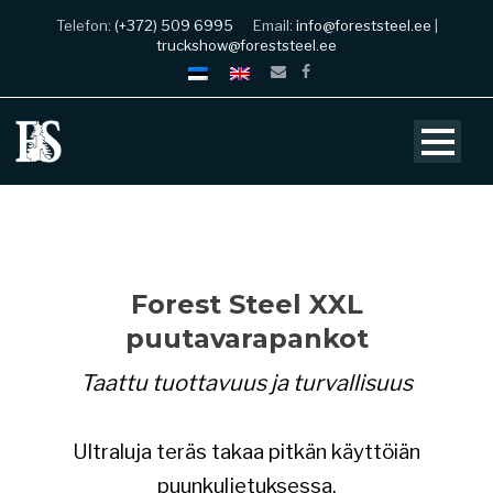
Telefon:
(+372) 509 6995
Email:
info@foreststeel.ee
|
truckshow@foreststeel.ee
Forest Steel XXL
puutavarapankot
Taattu tuottavuus ja turvallisuus
Ultraluja
teräs takaa pitkän käyttöiän
puunkuljetuksessa.