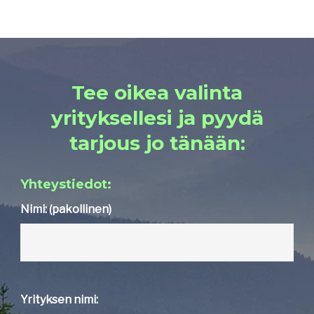
Tee oikea valinta
yrityksellesi ja pyydä
tarjous jo tänään:
Yhteystiedot:
Nimi: (pakollinen)
Yrityksen nimi: