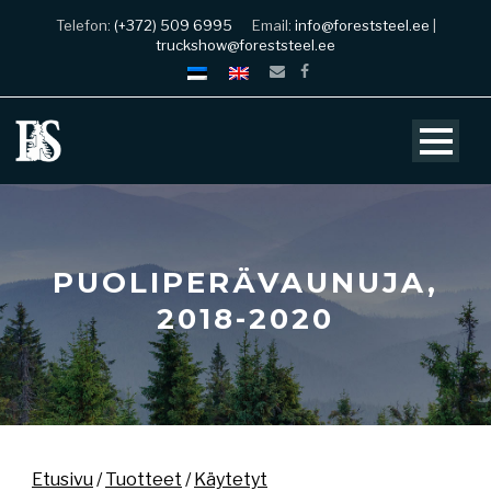
Telefon:
(+372) 509 6995
Email:
info@foreststeel.ee
|
truckshow@foreststeel.ee
PUOLIPERÄVAUNUJA,
2018-2020
Etusivu
/
Tuotteet
/
Käytetyt