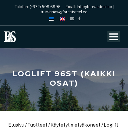
Telefon:
(+372) 509 6995
Email:
info@foreststeel.ee
|
truckshow@foreststeel.ee
LOGLIFT 96ST (KAIKKI
OSAT)
Etusivu
/
Tuotteet
/
Käytetyt metsäkoneet
/ Loglift