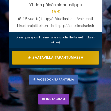
Yhden päivän alennuslippu
15 €
(8-15 vuotta) tai (pyörätuoliasiakas/vaikeasti
liikuntarajoitteinen – hoitaja pääsee ilmaiseksi)
Sisäänpääsy on ilmainen alle 7-vuotiaille (lapset mukaan
lukien).
SAATAVILLA TAPAHTUMASSA
FACEBOOK-TAPAHTUMA
INSTAGRAM