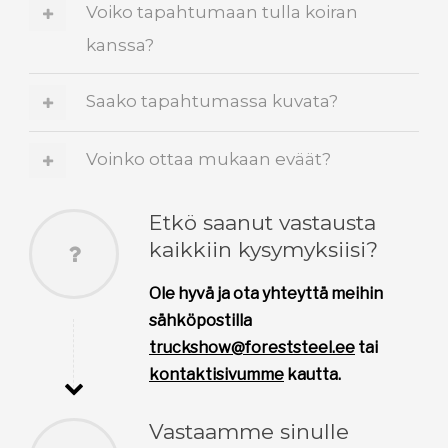
Voiko tapahtumaan tulla koiran
kanssa?
Saako tapahtumassa kuvata?
Voinko ottaa mukaan eväät?
Etkö saanut vastausta
kaikkiin kysymyksiisi?
Ole hyvä ja ota yhteyttä meihin
sähköpostilla
truckshow@foreststeel.ee
tai
kontaktisivumme
kautta.
Vastaamme sinulle