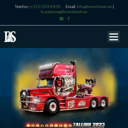
Telefon:
(+372) 509 6995
Email:
info@foreststeel.ee
|
truckshow@foreststeel.ee