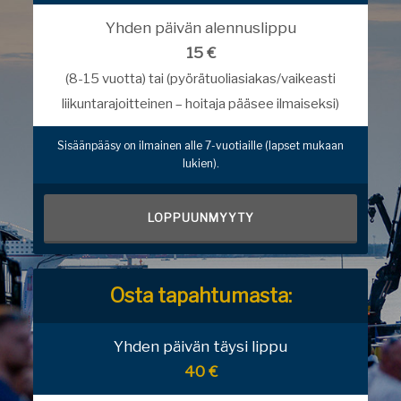
Yhden päivän alennuslippu
15 €
(8-15 vuotta) tai (pyörätuoliasiakas/vaikeasti
liikuntarajoitteinen – hoitaja pääsee ilmaiseksi)
Sisäänpääsy on ilmainen alle 7-vuotiaille (lapset mukaan
lukien).
LOPPUUNMYYTY
Osta tapahtumasta:
Yhden päivän täysi lippu
40 €