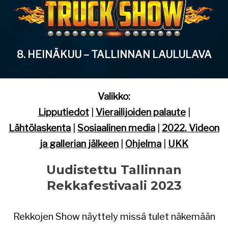
8. HEINÄKUU – TALLINNAN LAULULAVA
Valikko:
Lipputiedot
|
Vierailijoiden palaute
|
Lähtölaskenta
|
Sosiaalinen media
|
2022. Videon
ja gallerian jälkeen
|
Ohjelma
|
UKK
Uudistettu Tallinnan
Rekkafestivaali 2023
Rekkojen Show näyttely missä tulet näkemään