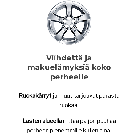
Viihdettä ja
makuelämyksiä koko
perheelle
Ruokakärryt
ja muut tarjoavat parasta
ruokaa.
Lasten alueella
riittää paljon puuhaa
perheen pienemmille kuten aina.