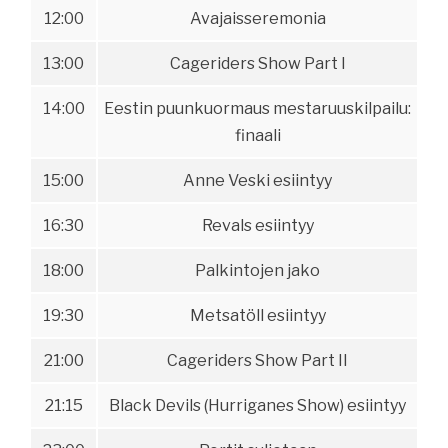
12:00
Avajaisseremonia
13:00
Cageriders Show Part I
14:00
Eestin puunkuormaus mestaruuskilpailu:
finaali
15:00
Anne Veski esiintyy
16:30
Revals esiintyy
18:00
Palkintojen jako
19:30
Metsatöll esiintyy
21:00
Cageriders Show Part II
21:15
Black Devils (Hurriganes Show) esiintyy